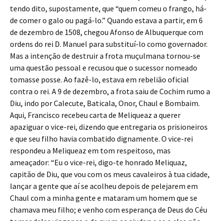
tendo dito, supostamente, que “quem comeu o frango, há-
de comer o galo ou pagá-lo.” Quando estava a partir, em 6
de dezembro de 1508, chegou Afonso de Albuquerque com
ordens do rei D. Manuel para substituí-lo como governador.
Mas a intenção de destruir a frota muçulmana tornou-se
uma questão pessoal e recusou que o sucessor nomeado
tomasse posse. Ao fazê-lo, estava em rebelião oficial
contra o rei. A 9 de dezembro, a frota saiu de Cochim rumo a
Diu, indo por Calecute, Baticala, Onor, Chaul e Bombaim.
Aqui, Francisco recebeu carta de Meliqueaz a querer
apaziguar o vice-rei, dizendo que entregaria os prisioneiros
e que seu filho havia combatido dignamente. O vice-rei
respondeu a Meliqueaz em tom respeitoso, mas
ameaçador: “Eu o vice-rei, digo-te honrado Meliquaz,
capitão de Diu, que vou com os meus cavaleiros à tua cidade,
lançar a gente que aí se acolheu depois de pelejarem em
Chaul com a minha gente e mataram um homem que se
chamava meu filho; e venho com esperança de Deus do Céu