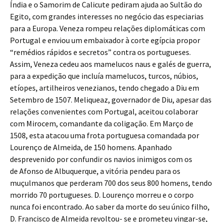
Índia e o Samorim de Calicute pediram ajuda ao Sultão do
Egito, com grandes interesses no negócio das especiarias
para a Europa. Veneza rompeu relações diplomáticas com
Portugal e enviou um embaixador à corte egípcia propor
“remédios rápidos e secretos” contra os portugueses.
Assim, Veneza cedeu aos mamelucos naus e galés de guerra,
para a expedição que incluía mamelucos, turcos, núbios,
etíopes, artilheiros venezianos, tendo chegado a Diu em
Setembro de 1507. Meliqueaz, governador de Diu, apesar das
relações convenientes com Portugal, aceitou colaborar
com Mirocem, comandante da coligação. Em Março de
1508, esta atacou uma frota portuguesa comandada por
Lourenço de Almeida, de 150 homens. Apanhado
desprevenido por confundir os navios inimigos com os
de Afonso de Albuquerque, a vitória pendeu para os
muçulmanos que perderam 700 dos seus 800 homens, tendo
morrido 70 portugueses. D. Lourenço morreu e o corpo
nunca foi encontrado. Ao saber da morte do seu único filho,
D. Francisco de Almeida revoltou- se e prometeu vingar-se,