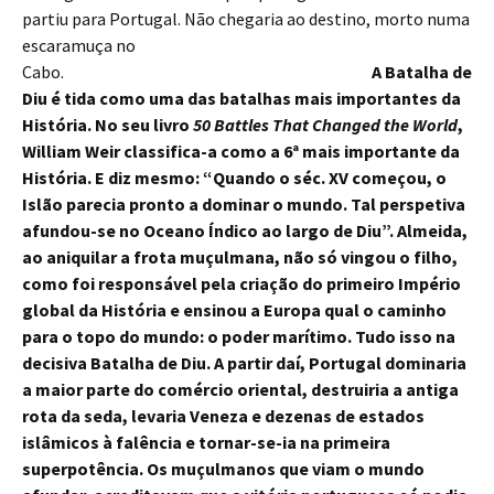
partiu para Portugal. Não chegaria ao destino, morto numa
escaramuça no
Cabo.
A Batalha de
Diu é tida como uma das batalhas mais importantes da
História. No seu livro
50 Battles That Changed the World
,
William Weir classifica-a como a 6ª mais importante da
História. E diz mesmo: “Quando o séc. XV começou, o
Islão parecia pronto a dominar o mundo. Tal perspetiva
afundou-se no Oceano Índico ao largo de Diu”. Almeida,
ao aniquilar a frota muçulmana, não só vingou o filho,
como foi responsável pela criação do primeiro Império
global da História e ensinou a Europa qual o caminho
para o topo do mundo: o poder marítimo. Tudo isso na
decisiva Batalha de Diu. A partir daí, Portugal dominaria
a maior parte do comércio oriental, destruiria a antiga
rota da seda, levaria Veneza e dezenas de estados
islâmicos à falência e tornar-se-ia na primeira
superpotência. Os muçulmanos que viam o mundo