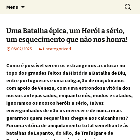
Crónicas de José Carlos de Bessa Machado
Skip
Search
AO ACASO
Menu
to
for:
content
Uma Batalha épica, um Herói a sério,
um esquecimento que não nos honra!
06/02/2025
Uncategorized
Como é possível serem os estrangeiros a colocar no
topo dos grandes feitos da História a Batalha de Diu,
entre portugueses e uma coligação de muçulmanos
com apoio de Veneza, com uma estrondosa vitória dos
nossos antepassados, enquanto nós, mudos e calados,
ignoramos os nossos heróis a sério, talvez
envergonhados de não os merecer e de nunca mais
gerarmos quem sequer lhes chegue aos calcanhares?
Foi uma vitória de aniquilamento total semelhante às
batalhas de Lepanto, do Nilo, de Trafalgar e de