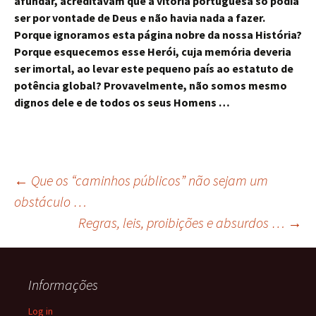
afundar, acreditavam que a vitória portuguesa só podia
ser por vontade de Deus e não havia nada a fazer.
Porque ignoramos esta página nobre da nossa História?
Porque esquecemos esse Herói, cuja memória deveria
ser imortal, ao levar este pequeno país ao estatuto de
potência global? Provavelmente, não somos mesmo
dignos dele e de todos os seus Homens …
Post
←
Que os “caminhos públicos” não sejam um
obstáculo …
Regras, leis, proibições e absurdos …
→
navigation
Informações
Log in