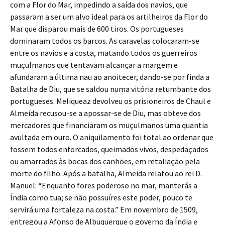
com a Flor do Mar, impedindo a saída dos navios, que
passaram a ser um alvo ideal para os artilheiros da Flor do
Mar que disparou mais de 600 tiros. Os portugueses
dominaram todos os barcos. As caravelas colocaram-se
entre os navios e a costa, matando todos os guerreiros
muçulmanos que tentavam alcançar a margem e
afundaram a última nau ao anoitecer, dando-se por finda a
Batalha de Diu, que se saldou numa vitória retumbante dos
portugueses. Meliqueaz devolveu os prisioneiros de Chaul e
Almeida recusou-se a apossar-se de Diu, mas obteve dos
mercadores que financiaram os muçulmanos uma quantia
avultada em ouro. O aniquilamento foi total ao ordenar que
fossem todos enforcados, queimados vivos, despedaçados
ou amarrados às bocas dos canhões, em retaliação pela
morte do filho. Após a batalha, Almeida relatou ao rei D.
Manuel: “Enquanto fores poderoso no mar, manterás a
Índia como tua; se não possuíres este poder, pouco te
servirá uma fortaleza na costa.” Em novembro de 1509,
entregou a Afonso de Albuquerque o governo da Índia e