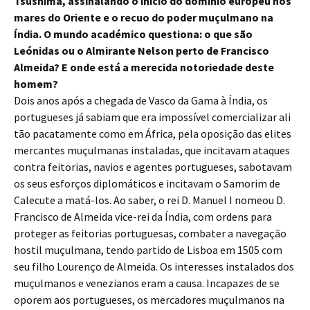
Tsushima, assinalando o início do domínio europeu nos
mares do Oriente e o recuo do poder muçulmano na
Índia. O mundo académico questiona: o que são
Leónidas ou o Almirante Nelson perto de Francisco
Almeida? E onde está a merecida notoriedade deste
homem?
Dois anos após a chegada de Vasco da Gama à Índia, os
portugueses já sabiam que era impossível comercializar ali
tão pacatamente como em África, pela oposição das elites
mercantes muçulmanas instaladas, que incitavam ataques
contra feitorias, navios e agentes portugueses, sabotavam
os seus esforços diplomáticos e incitavam o Samorim de
Calecute a matá-los. Ao saber, o rei D. Manuel I nomeou D.
Francisco de Almeida vice-rei da Índia, com ordens para
proteger as feitorias portuguesas, combater a navegação
hostil muçulmana, tendo partido de Lisboa em 1505 com
seu filho Lourenço de Almeida. Os interesses instalados dos
muçulmanos e venezianos eram a causa. Incapazes de se
oporem aos portugueses, os mercadores muçulmanos na