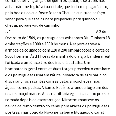
tomar deles vingança e de quem os ajudar; e se a eles não
achar não me fugirá a tua cidade, que tudo me pagará, e tu,
pela boa ajuda que foste fazer a Chaul; e que tudo te faço
saber para que estejas bem preparado para quando eu
chegar, porque vou de caminho
…” A 2 de
fevereiro de 1509, os portugueses avistaram Diu. Tinham 18
embarcações e 1000 a 1500 homens. À espera estava a
armada da coligação com 120 a 200 embarcações e cerca de
5000 homens. Às 11 horas da manhã do dia 3, a bandeira real
foi içada e um único tiro deu início à batalha. Um
bombardeio geral entre as duas forças precedeu o combate
e os portugueses usaram tática inovadora de artilharia ao
disparar tiros rasantes com as balas a ricochetear nas
águas, como pedras. A Santo Espírito afundou logo um dos
navios muçulmanos. A nau capitânia egípcia acabou por ser
tomada depois de escaramuças. Mirocem manteve os
navios de remo dentro do canal para atacar os portugueses
por trás, mas João da Nova percebeu e bloqueou o canal