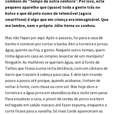
comboio do “tempo da outra senhora”. Por isso, este
pequeno aparelho que (quase) toda a gente trás no
bolso e que dá pelo nome de telemóvel (agora
smartfone) é algo que em criança era inimaginável. Que
me lembre, nem o próprio Júlio Verne os sonhou.
Mas não fiquei por aqui. Após o passeio, fui para a casa de
banho e comecei por cortar a barba. Abri a torneira e jorrou
água, quente ou fria, a gosto. Naquele outro tempo, quem
tinha água em casa ao simples levantar de um manípulo?
Ninguém. As mulheres se queriam água, iam à fonte de
Talhos que ficava a uma certa distância, com um cântaro de
barro que traziam à cabeça para casa. E dele iam tirando
pouco a pouco até porque, quando acabasse, tinham de
voltar à fonte, com chuva ou com sol. Mas hoje abro a
torneira e a água jorra em abundância dia e noite sem parar.
Para ensaboar a cara, o pincel de cerdas de porco era bem
esfregado em sabão macaco até fazer espuma, enquanto o
corte ficava para a navalha. Só mais tarde apareceram as