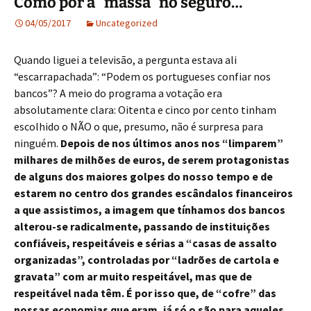
Como pôr a “massa” no seguro…
04/05/2017
Uncategorized
Quando liguei a televisão, a pergunta estava ali
“escarrapachada”: “Podem os portugueses confiar nos
bancos”? A meio do programa a votação era
absolutamente clara: Oitenta e cinco por cento tinham
escolhido o NÃO o que, presumo, não é surpresa para
ninguém.
Depois de nos últimos anos nos “limparem”
milhares de milhões de euros, de serem protagonistas
de alguns dos maiores golpes do nosso tempo e de
estarem no centro dos grandes escândalos financeiros
a que assistimos, a imagem que tínhamos dos bancos
alterou-se radicalmente, passando de instituições
confiáveis, respeitáveis e sérias a “casas de assalto
organizadas”, controladas por “ladrões de cartola e
gravata” com ar muito respeitável, mas que de
respeitável nada têm. É por isso que, de “cofre” das
nossas economias que eram, já só o são para aqueles