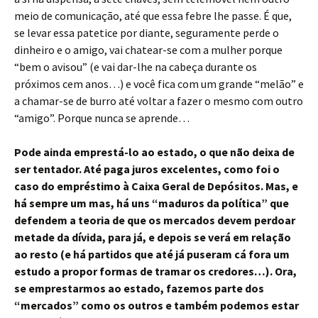
meio de comunicação, até que essa febre lhe passe. É que,
se levar essa patetice por diante, seguramente perde o
dinheiro e o amigo, vai chatear-se com a mulher porque
“bem o avisou” (e vai dar-lhe na cabeça durante os
próximos cem anos…) e você fica com um grande “melão” e
a chamar-se de burro até voltar a fazer o mesmo com outro
“amigo”. Porque nunca se aprende…
Pode ainda emprestá-lo ao estado, o que não deixa de
ser tentador. Até paga juros excelentes, como foi o
caso do empréstimo à Caixa Geral de Depósitos. Mas, e
há sempre um mas, há uns “maduros da política” que
defendem a teoria de que os mercados devem perdoar
metade da dívida, para já, e depois se verá em relação
ao resto (e há partidos que até já puseram cá fora um
estudo a propor formas de tramar os credores…). Ora,
se emprestarmos ao estado, fazemos parte dos
“mercados” como os outros e também podemos estar