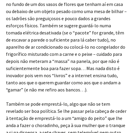
no fundo de um dos vasos de flores que tenham aí em casa
ou debaixo de um objeto pesado como uma mesa de bilhar –
os ladrões são preguiçosos e pouco dados a grandes
esforços físicos. Também se sugere guardá-lo numa
tomada elétrica desativada (se o “pacote” for grande, têm
de escavar a parede o suficiente para lá caber tudo), no
aparelho de ar condicionado ou colocá-lo no congelador do
frigorífico misturado com a carne e o peixe – cuidado para
depois não meteram a “massa” na panela, por que não é
suficientemente boa para fazer sopa… Mas nada disto é
inovador pois vem nos “livros” e a internet ensina tudo,
tanto aos que o querem guardar como aos que o andam a
“gamar” (e não me refiro aos bancos…).
Também se pode emprestá-lo, algo que não se tem
revelado ser boa política. Se lhe passar pela cabeça de ceder
à tentação de emprestá-lo a um “amigo do peito” que lhe
anda a fazer o choradinho, peça à sua mulher que o tranque
a si na dispensa, a sete chaves, sem telemóvel nem outro