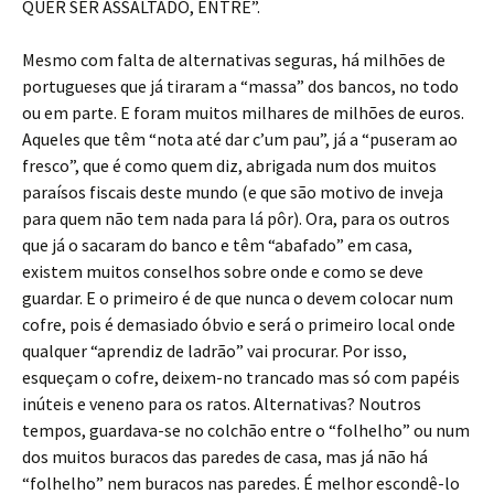
QUER SER ASSALTADO, ENTRE”.
Mesmo com falta de alternativas seguras, há milhões de
portugueses que já tiraram a “massa” dos bancos, no todo
ou em parte. E foram muitos milhares de milhões de euros.
Aqueles que têm “nota até dar c’um pau”, já a “puseram ao
fresco”, que é como quem diz, abrigada num dos muitos
paraísos fiscais deste mundo (e que são motivo de inveja
para quem não tem nada para lá pôr). Ora, para os outros
que já o sacaram do banco e têm “abafado” em casa,
existem muitos conselhos sobre onde e como se deve
guardar. E o primeiro é de que nunca o devem colocar num
cofre, pois é demasiado óbvio e será o primeiro local onde
qualquer “aprendiz de ladrão” vai procurar. Por isso,
esqueçam o cofre, deixem-no trancado mas só com papéis
inúteis e veneno para os ratos. Alternativas? Noutros
tempos, guardava-se no colchão entre o “folhelho” ou num
dos muitos buracos das paredes de casa, mas já não há
“folhelho” nem buracos nas paredes. É melhor escondê-lo