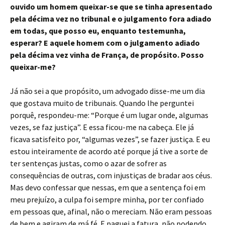
ouvido um homem queixar-se que se tinha apresentado
pela décima vez no tribunal e o julgamento fora adiado
em todas, que posso eu, enquanto testemunha,
esperar? E aquele homem com o julgamento adiado
pela décima vez vinha de França, de propósito. Posso
queixar-me?
Já não sei a que propósito, um advogado disse-me um dia
que gostava muito de tribunais. Quando lhe perguntei
porquê, respondeu-me: “Porque é um lugar onde, algumas
vezes, se faz justiça”. E essa ficou-me na cabeça. Ele já
ficava satisfeito por, “algumas vezes”, se fazer justiça. E eu
estou inteiramente de acordo até porque já tive a sorte de
ter sentenças justas, como o azar de sofrer as
consequências de outras, com injustiças de bradar aos céus.
Mas devo confessar que nessas, em que a sentença foi em
meu prejuízo, a culpa foi sempre minha, por ter confiado
em pessoas que, afinal, não o mereciam. Não eram pessoas
de bem e agiram de má fé. E paguei a fatura, não podendo