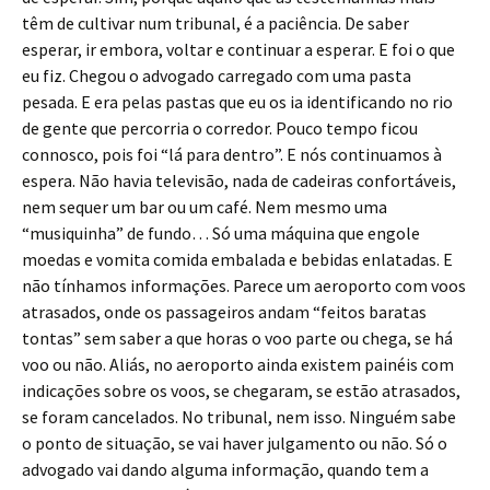
têm de cultivar num tribunal, é a paciência. De saber
esperar, ir embora, voltar e continuar a esperar. E foi o que
eu fiz. Chegou o advogado carregado com uma pasta
pesada. E era pelas pastas que eu os ia identificando no rio
de gente que percorria o corredor. Pouco tempo ficou
connosco, pois foi “lá para dentro”. E nós continuamos à
espera. Não havia televisão, nada de cadeiras confortáveis,
nem sequer um bar ou um café. Nem mesmo uma
“musiquinha” de fundo… Só uma máquina que engole
moedas e vomita comida embalada e bebidas enlatadas. E
não tínhamos informações. Parece um aeroporto com voos
atrasados, onde os passageiros andam “feitos baratas
tontas” sem saber a que horas o voo parte ou chega, se há
voo ou não. Aliás, no aeroporto ainda existem painéis com
indicações sobre os voos, se chegaram, se estão atrasados,
se foram cancelados. No tribunal, nem isso. Ninguém sabe
o ponto de situação, se vai haver julgamento ou não. Só o
advogado vai dando alguma informação, quando tem a