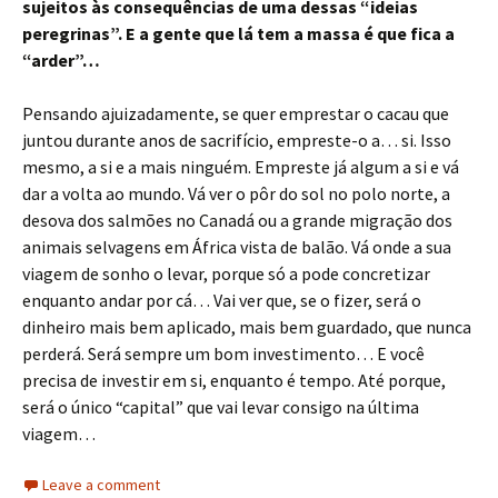
sujeitos às consequências de uma dessas “ideias
peregrinas”. E a gente que lá tem a massa é que fica a
“arder”…
Pensando ajuizadamente, se quer emprestar o cacau que
juntou durante anos de sacrifício, empreste-o a… si. Isso
mesmo, a si e a mais ninguém. Empreste já algum a si e vá
dar a volta ao mundo. Vá ver o pôr do sol no polo norte, a
desova dos salmões no Canadá ou a grande migração dos
animais selvagens em África vista de balão. Vá onde a sua
viagem de sonho o levar, porque só a pode concretizar
enquanto andar por cá… Vai ver que, se o fizer, será o
dinheiro mais bem aplicado, mais bem guardado, que nunca
perderá. Será sempre um bom investimento… E você
precisa de investir em si, enquanto é tempo. Até porque,
será o único “capital” que vai levar consigo na última
viagem…
Leave a comment