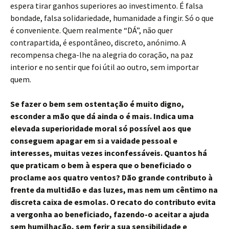
espera tirar ganhos superiores ao investimento. É falsa
bondade, falsa solidariedade, humanidade a fingir. Só o que
é conveniente. Quem realmente “DÁ”, não quer
contrapartida, é espontâneo, discreto, anónimo. A
recompensa chega-lhe na alegria do coração, na paz
interior e no sentir que foi útil ao outro, sem importar
quem.
Se fazer o bem sem ostentação é muito digno,
esconder a mão que dá ainda o é mais. Indica uma
elevada superioridade moral só possível aos que
conseguem apagar em si a vaidade pessoal e
interesses, muitas vezes inconfessáveis. Quantos há
que praticam o bem à espera que o beneficiado o
proclame aos quatro ventos? Dão grande contributo à
frente da multidão e das luzes, mas nem um cêntimo na
discreta caixa de esmolas. O recato do contributo evita
a vergonha ao beneficiado, fazendo-o aceitar a ajuda
sem humilhação, sem ferir a sua sensibilidade e