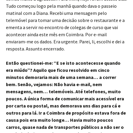
Tudo começou logo pela manhã quando dava o passeio
matinal com a Diana. Recebi uma mensagem pelo
telemóvel para tomar uma decisão sobre o restaurante e a
ementa a servir no encontro de colegas de curso que vai
acontecer ainda este mês em Coimbra. Por e-mail
enviaram-me os dados. Era urgente. Parei, li, escolhi e dei a
resposta. Assunto encerrado.
Então questionei-me: “E se isto acontecesse quando
era miúdo”? Aquilo que ficou resolvido em cinco
minutos demoraria mais de uma semana… a correr
bem. Senão, vejamos: Não havia e-mail, nem
mensagens, nem… telemóveis. Até telefones, muito
poucos. A única forma de comunicar mais acessível era
por carta ou postal, mas demorava uns dias para cá e
outros para lá. Ir a Coimbra de propósito estava fora de
causa pois era muito longe… Havia muito poucos
carros, quase nada de transportes públicos a não ser o