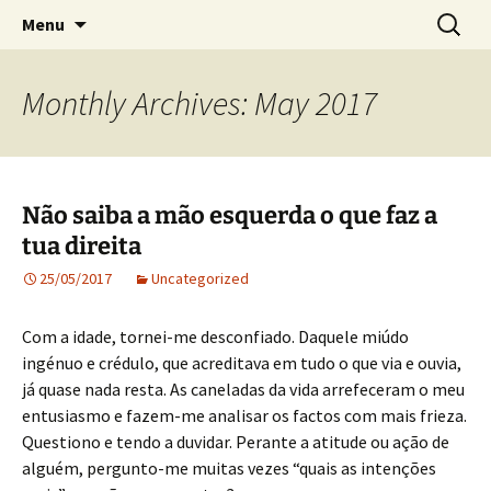
Crónicas de José Carlos de Bessa Machado
Skip
Search
AO ACASO
Menu
to
for:
content
Monthly Archives: May 2017
Não saiba a mão esquerda o que faz a
tua direita
25/05/2017
Uncategorized
Com a idade, tornei-me desconfiado. Daquele miúdo
ingénuo e crédulo, que acreditava em tudo o que via e ouvia,
já quase nada resta. As caneladas da vida arrefeceram o meu
entusiasmo e fazem-me analisar os factos com mais frieza.
Questiono e tendo a duvidar. Perante a atitude ou ação de
alguém, pergunto-me muitas vezes “quais as intenções