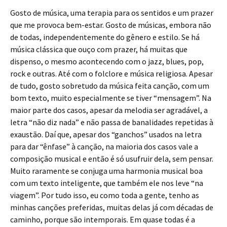
Gosto de música, uma terapia para os sentidos e um prazer
que me provoca bem-estar. Gosto de músicas, embora não
de todas, independentemente do gênero e estilo. Se há
música clássica que ouço com prazer, há muitas que
dispenso, o mesmo acontecendo com o jazz, blues, pop,
rock e outras. Até com o folclore e música religiosa. Apesar
de tudo, gosto sobretudo da música feita canção, com um
bom texto, muito especialmente se tiver “mensagem”. Na
maior parte dos casos, apesar da melodia ser agradável, a
letra “não diz nada” e não passa de banalidades repetidas à
exaustão. Daí que, apesar dos “ganchos” usados na letra
para dar “ênfase” à canção, na maioria dos casos vale a
composição musical e então é só usufruir dela, sem pensar.
Muito raramente se conjuga uma harmonia musical boa
com um texto inteligente, que também ele nos leve “na
viagem”. Por tudo isso, eu como toda a gente, tenho as
minhas canções preferidas, muitas delas já com décadas de
caminho, porque são intemporais. Em quase todas é a