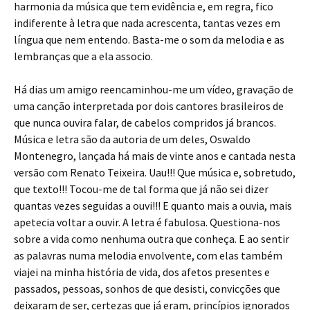
harmonia da música que tem evidência e, em regra, fico
indiferente à letra que nada acrescenta, tantas vezes em
língua que nem entendo. Basta-me o som da melodia e as
lembranças que a ela associo.
Há dias um amigo reencaminhou-me um vídeo, gravação de
uma canção interpretada por dois cantores brasileiros de
que nunca ouvira falar, de cabelos compridos já brancos.
Música e letra são da autoria de um deles, Oswaldo
Montenegro, lançada há mais de vinte anos e cantada nesta
versão com Renato Teixeira. Uau!!! Que música e, sobretudo,
que texto!!! Tocou-me de tal forma que já não sei dizer
quantas vezes seguidas a ouvi!!! E quanto mais a ouvia, mais
apetecia voltar a ouvir. A letra é fabulosa. Questiona-nos
sobre a vida como nenhuma outra que conheça. E ao sentir
as palavras numa melodia envolvente, com elas também
viajei na minha história de vida, dos afetos presentes e
passados, pessoas, sonhos de que desisti, convicções que
deixaram de ser, certezas que já eram, princípios ignorados