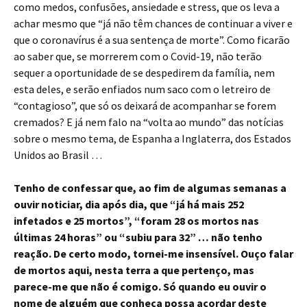
como medos, confusões, ansiedade e stress, que os leva a
achar mesmo que “já não têm chances de continuar a viver e
que o coronavírus é a sua sentença de morte”. Como ficarão
ao saber que, se morrerem com o Covid-19, não terão
sequer a oportunidade de se despedirem da família, nem
esta deles, e serão enfiados num saco com o letreiro de
“contagioso”, que só os deixará de acompanhar se forem
cremados? E já nem falo na “volta ao mundo” das notícias
sobre o mesmo tema, de Espanha a Inglaterra, dos Estados
Unidos ao Brasil …
Tenho de confessar que, ao fim de algumas semanas a
ouvir noticiar, dia após dia, que “já há mais 252
infetados e 25 mortos”, “foram 28 os mortos nas
últimas 24 horas” ou “subiu para 32” … não tenho
reação. De certo modo, tornei-me insensível. Ouço falar
de mortos aqui, nesta terra a que pertenço, mas
parece-me que não é comigo. Só quando eu ouvir o
nome de alguém que conheça possa acordar deste