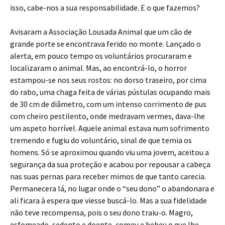
isso, cabe-nos a sua responsabilidade. E o que fazemos?
Avisaram a Associação Lousada Animal que um cão de
grande porte se encontrava ferido no monte. Lançado o
alerta, em pouco tempo os voluntários procuraram e
localizaram o animal. Mas, ao encontrá-lo, o horror
estampou-se nos seus rostos: no dorso traseiro, por cima
do rabo, uma chaga feita de várias pústulas ocupando mais
de 30 cm de diâmetro, com um intenso corrimento de pus
com cheiro pestilento, onde medravam vermes, dava-lhe
um aspeto horrível. Aquele animal estava num sofrimento
tremendo e fugiu do voluntário, sinal de que temia os
homens. Só se aproximou quando viu uma jovem, aceitou a
segurança da sua proteção e acabou por repousar a cabeça
nas suas pernas para receber mimos de que tanto carecia.
Permanecera lá, no lugar onde o “seu dono” o abandonara e
ali ficara à espera que viesse buscá-lo. Mas a sua fidelidade
não teve recompensa, pois o seu dono traiu-o. Magro,
esfomeado, sedento e doente, comeu e bebeu o que lhe