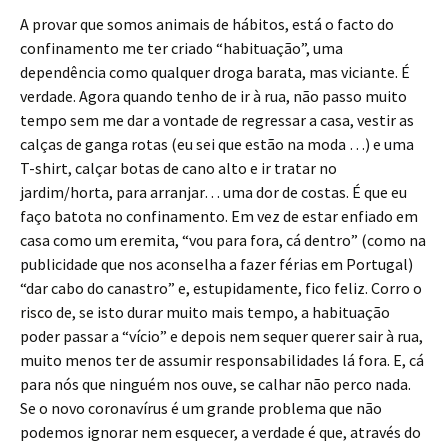
A provar que somos animais de hábitos, está o facto do
confinamento me ter criado “habituação”, uma
dependência como qualquer droga barata, mas viciante. É
verdade. Agora quando tenho de ir à rua, não passo muito
tempo sem me dar a vontade de regressar a casa, vestir as
calças de ganga rotas (eu sei que estão na moda …) e uma
T-shirt, calçar botas de cano alto e ir tratar no
jardim/horta, para arranjar… uma dor de costas. É que eu
faço batota no confinamento. Em vez de estar enfiado em
casa como um eremita, “vou para fora, cá dentro” (como na
publicidade que nos aconselha a fazer férias em Portugal)
“dar cabo do canastro” e, estupidamente, fico feliz. Corro o
risco de, se isto durar muito mais tempo, a habituação
poder passar a “vício” e depois nem sequer querer sair à rua,
muito menos ter de assumir responsabilidades lá fora. E, cá
para nós que ninguém nos ouve, se calhar não perco nada.
Se o novo coronavírus é um grande problema que não
podemos ignorar nem esquecer, a verdade é que, através do