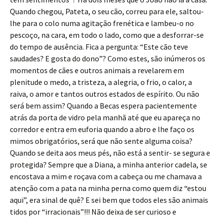
Quando chegou, Pateta, o seu cão, correu para ele, saltou-
lhe para o colo numa agitação frenética e lambeu-o no
pescoço, na cara, em todo o lado, como que a desforrar-se
do tempo de ausência. Fica a pergunta: “Este cão teve
saudades? E gosta do dono”? Como estes, são inúmeros os
momentos de cães e outros animais a revelarem em
plenitude o medo, a tristeza, a alegria, o frio, o calor, a
raiva, o amor e tantos outros estados de espírito. Ou não
será bem assim? Quando a Becas espera pacientemente
atrás da porta de vidro pela manhã até que eu apareça no
corredor e entra em euforia quando a abro e lhe faço os
mimos obrigatórios, será que não sente alguma coisa?
Quando se deita aos meus pés, não está a sentir- se segura e
protegida? Sempre que a Diana, a minha anterior cadela, se
encostava a mim e roçava com a cabeça ou me chamava a
atenção com a pata na minha perna como quem diz “estou
aqui”, era sinal de quê? E sei bem que todos eles são animais
tidos por “irracionais”!!! Não deixa de ser curioso e