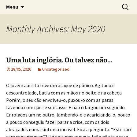
Crónicas de José Carlos de Bessa Machado
Skip
Search
AO ACASO
Menu
to
for:
content
Monthly Archives: May 2020
Uma luta inglória. Ou talvez não…
28/05/2020
Uncategorized
O jovem autista teve um ataque de pânico. Agitado e
descontrolado, batia com as mãos no peito e na cabeça.
Porém, o seu cão envolveu-o, puxou-o com as patas
fazendo com que se sentasse. E não o largou um segundo.
Enrolados um no outro, lambendo-o e acariciando-o, pouco
a pouco conseguiu fazer parar a crise, com os dois
abraçados numa sintonia incrível. Fica a pergunta: “Este cão
tem sentimentos”? Há dois meses que o João não ia a casa.