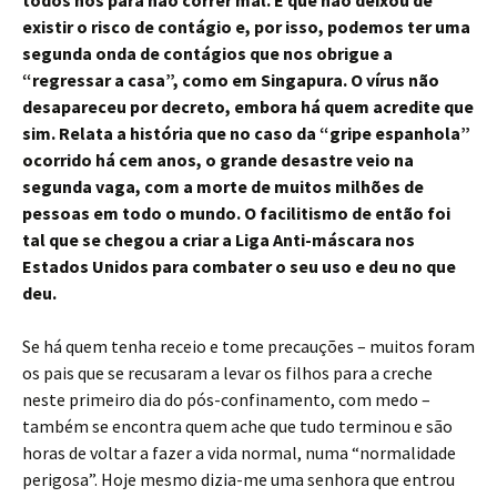
todos nós para não correr mal. É que não deixou de
existir o risco de contágio e, por isso, podemos ter uma
segunda onda de contágios que nos obrigue a
“regressar a casa”, como em Singapura. O vírus não
desapareceu por decreto, embora há quem acredite que
sim. Relata a história que no caso da “gripe espanhola”
ocorrido há cem anos, o grande desastre veio na
segunda vaga, com a morte de muitos milhões de
pessoas em todo o mundo. O facilitismo de então foi
tal que se chegou a criar a Liga Anti-máscara nos
Estados Unidos para combater o seu uso e deu no que
deu.
Se há quem tenha receio e tome precauções – muitos foram
os pais que se recusaram a levar os filhos para a creche
neste primeiro dia do pós-confinamento, com medo –
também se encontra quem ache que tudo terminou e são
horas de voltar a fazer a vida normal, numa “normalidade
perigosa”. Hoje mesmo dizia-me uma senhora que entrou