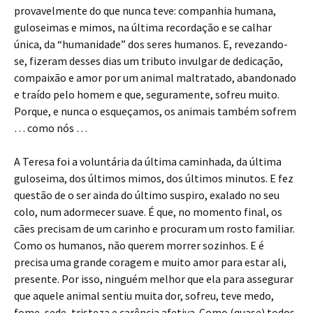
provavelmente do que nunca teve: companhia humana,
guloseimas e mimos, na última recordação e se calhar
única, da “humanidade” dos seres humanos. E, revezando-
se, fizeram desses dias um tributo invulgar de dedicação,
compaixão e amor por um animal maltratado, abandonado
e traído pelo homem e que, seguramente, sofreu muito.
Porque, e nunca o esqueçamos, os animais também sofrem
… como nós …
A Teresa foi a voluntária da última caminhada, da última
guloseima, dos últimos mimos, dos últimos minutos. E fez
questão de o ser ainda do último suspiro, exalado no seu
colo, num adormecer suave. É que, no momento final, os
cães precisam de um carinho e procuram um rosto familiar.
Como os humanos, não querem morrer sozinhos. E é
precisa uma grande coragem e muito amor para estar ali,
presente. Por isso, ninguém melhor que ela para assegurar
que aquele animal sentiu muita dor, sofreu, teve medo,
fome, sede, tristeza e carência afetiva. Como (quase) todos