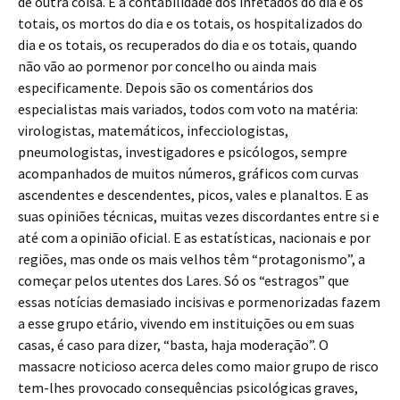
de outra coisa. É a contabilidade dos infetados do dia e os
totais, os mortos do dia e os totais, os hospitalizados do
dia e os totais, os recuperados do dia e os totais, quando
não vão ao pormenor por concelho ou ainda mais
especificamente. Depois são os comentários dos
especialistas mais variados, todos com voto na matéria:
virologistas, matemáticos, infecciologistas,
pneumologistas, investigadores e psicólogos, sempre
acompanhados de muitos números, gráficos com curvas
ascendentes e descendentes, picos, vales e planaltos. E as
suas opiniões técnicas, muitas vezes discordantes entre si e
até com a opinião oficial. E as estatísticas, nacionais e por
regiões, mas onde os mais velhos têm “protagonismo”, a
começar pelos utentes dos Lares. Só os “estragos” que
essas notícias demasiado incisivas e pormenorizadas fazem
a esse grupo etário, vivendo em instituições ou em suas
casas, é caso para dizer, “basta, haja moderação”. O
massacre noticioso acerca deles como maior grupo de risco
tem-lhes provocado consequências psicológicas graves,