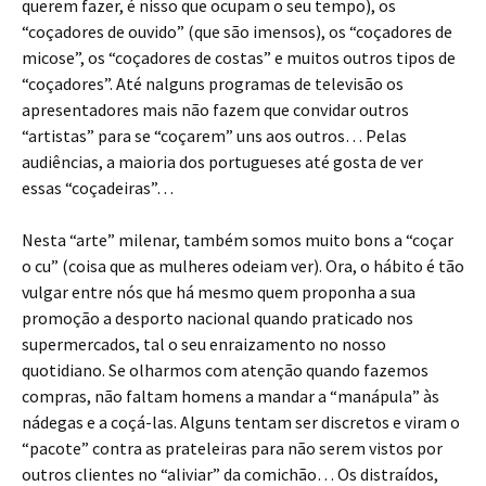
querem fazer, é nisso que ocupam o seu tempo), os
“coçadores de ouvido” (que são imensos), os “coçadores de
micose”, os “coçadores de costas” e muitos outros tipos de
“coçadores”. Até nalguns programas de televisão os
apresentadores mais não fazem que convidar outros
“artistas” para se “coçarem” uns aos outros… Pelas
audiências, a maioria dos portugueses até gosta de ver
essas “coçadeiras”…
Nesta “arte” milenar, também somos muito bons a “coçar
o cu” (coisa que as mulheres odeiam ver). Ora, o hábito é tão
vulgar entre nós que há mesmo quem proponha a sua
promoção a desporto nacional quando praticado nos
supermercados, tal o seu enraizamento no nosso
quotidiano. Se olharmos com atenção quando fazemos
compras, não faltam homens a mandar a “manápula” às
nádegas e a coçá-las. Alguns tentam ser discretos e viram o
“pacote” contra as prateleiras para não serem vistos por
outros clientes no “aliviar” da comichão… Os distraídos,