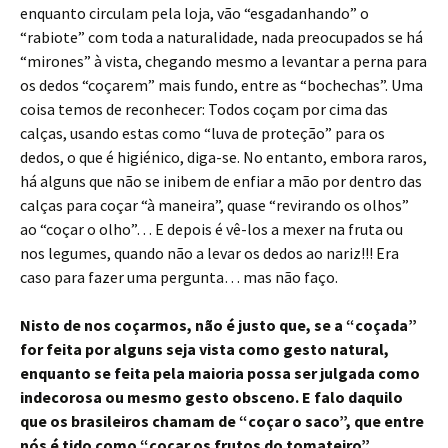
enquanto circulam pela loja, vão “esgadanhando” o
“rabiote” com toda a naturalidade, nada preocupados se há
“mirones” à vista, chegando mesmo a levantar a perna para
os dedos “coçarem” mais fundo, entre as “bochechas”. Uma
coisa temos de reconhecer: Todos coçam por cima das
calças, usando estas como “luva de proteção” para os
dedos, o que é higiénico, diga-se. No entanto, embora raros,
há alguns que não se inibem de enfiar a mão por dentro das
calças para coçar “à maneira”, quase “revirando os olhos”
ao “coçar o olho”… E depois é vê-los a mexer na fruta ou
nos legumes, quando não a levar os dedos ao nariz!!! Era
caso para fazer uma pergunta… mas não faço.
Nisto de nos coçarmos, não é justo que, se a “coçada”
for feita por alguns seja vista como gesto natural,
enquanto se feita pela maioria possa ser julgada como
indecorosa ou mesmo gesto obsceno. E falo daquilo
que os brasileiros chamam de “coçar o saco”, que entre
nós é tido como “coçar os frutos do tomateiro”.