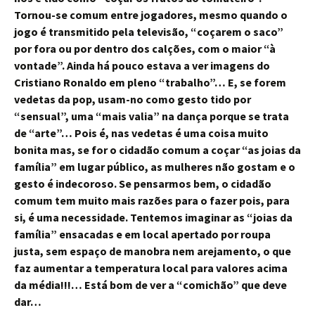
Tornou-se comum entre jogadores, mesmo quando o
jogo é transmitido pela televisão, “coçarem o saco”
por fora ou por dentro dos calções, com o maior “à
vontade”. Ainda há pouco estava a ver imagens do
Cristiano Ronaldo em pleno “trabalho”… E, se forem
vedetas da pop, usam-no como gesto tido por
“sensual”, uma “mais valia” na dança porque se trata
de “arte”… Pois é, nas vedetas é uma coisa muito
bonita mas, se for o cidadão comum a coçar “as joias da
família” em lugar público, as mulheres não gostam e o
gesto é indecoroso. Se pensarmos bem, o cidadão
comum tem muito mais razões para o fazer pois, para
si, é uma necessidade. Tentemos imaginar as “joias da
família” ensacadas e em local apertado por roupa
justa, sem espaço de manobra nem arejamento, o que
faz aumentar a temperatura local para valores acima
da média!!!… Está bom de ver a “comichão” que deve
dar…