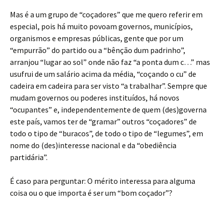
Mas é a um grupo de “coçadores” que me quero referir em
especial, pois há muito povoam governos, municípios,
organismos e empresas públicas, gente que por um
“empurrão” do partido ou a “bênção dum padrinho”,
arranjou “lugar ao sol” onde não faz “a ponta dum c…” mas
usufrui de um salário acima da média, “coçando o cu” de
cadeira em cadeira para ser visto “a trabalhar”. Sempre que
mudam governos ou poderes instituídos, há novos
“ocupantes” e, independentemente de quem (des)governa
este país, vamos ter de “gramar” outros “coçadores” de
todo o tipo de “buracos”, de todo o tipo de “legumes”, em
nome do (des)interesse nacional e da “obediência
partidária”.
É caso para perguntar: O mérito interessa para alguma
coisa ou o que importa é ser um “bom coçador”?