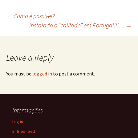
Post
←
Como é possível?
Instalado o “califado” em Portugal!!!…
→
navigation
Leave a Reply
You must be
logged in
to post a comment.
Informações
Log in
Entries feed