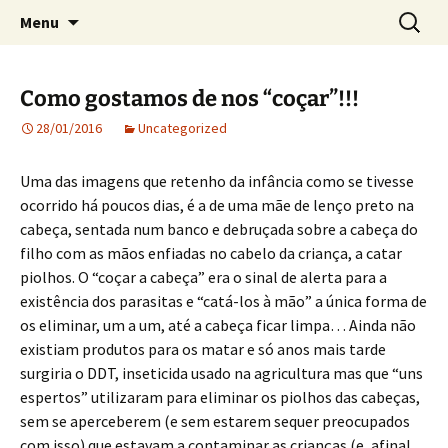
Crónicas de José Carlos de Bessa Machado
Skip
Search
AO ACASO
Menu
to
for:
content
Como gostamos de nos “coçar”!!!
28/01/2016
Uncategorized
Uma das imagens que retenho da infância como se tivesse
ocorrido há poucos dias, é a de uma mãe de lenço preto na
cabeça, sentada num banco e debruçada sobre a cabeça do
filho com as mãos enfiadas no cabelo da criança, a catar
piolhos. O “coçar a cabeça” era o sinal de alerta para a
existência dos parasitas e “catá-los à mão” a única forma de
os eliminar, um a um, até a cabeça ficar limpa… Ainda não
existiam produtos para os matar e só anos mais tarde
surgiria o DDT, inseticida usado na agricultura mas que “uns
espertos” utilizaram para eliminar os piolhos das cabeças,
sem se aperceberem (e sem estarem sequer preocupados
com isso) que estavam a contaminar as crianças (e, afinal,