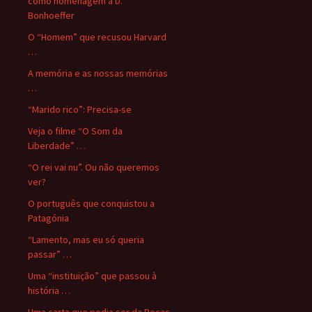
como homenagem a D.
Bonhoeffer
O “Homem” que recusou Harvard
…
A memória e as nossas memórias
…
“Marido rico”: Precisa-se
Veja o filme “O Som da
Liberdade” …
“O rei vai nu”. Ou não queremos
ver?
O português que conquistou a
Patagónia
“Lamento, mas eu só queria
passar” …
Uma “instituição” que passou à
história …