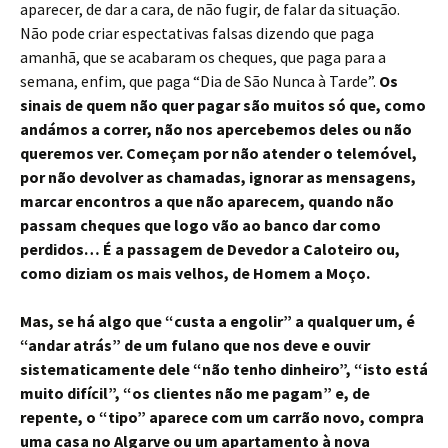
aparecer, de dar a cara, de não fugir, de falar da situação.
Não pode criar espectativas falsas dizendo que paga
amanhã, que se acabaram os cheques, que paga para a
semana, enfim, que paga “Dia de São Nunca à Tarde”.
Os
sinais de quem não quer pagar são muitos só que, como
andámos a correr, não nos apercebemos deles ou não
queremos ver. Começam por não atender o telemóvel,
por não devolver as chamadas, ignorar as mensagens,
marcar encontros a que não aparecem, quando não
passam cheques que logo vão ao banco dar como
perdidos… É a passagem de Devedor a Caloteiro ou,
como diziam os mais velhos, de Homem a Moço.
Mas, se há algo que “custa a engolir” a qualquer um, é
“andar atrás” de um fulano que nos deve e ouvir
sistematicamente dele “não tenho dinheiro”, “isto está
muito difícil”, “os clientes não me pagam” e, de
repente, o “tipo” aparece com um carrão novo, compra
uma casa no Algarve ou um apartamento à nova