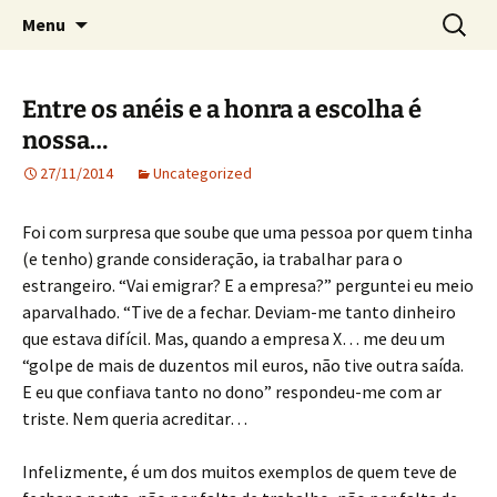
Crónicas de José Carlos de Bessa Machado
Skip
Search
AO ACASO
Menu
to
for:
content
Entre os anéis e a honra a escolha é
nossa…
27/11/2014
Uncategorized
Foi com surpresa que soube que uma pessoa por quem tinha
(e tenho) grande consideração, ia trabalhar para o
estrangeiro. “Vai emigrar? E a empresa?” perguntei eu meio
aparvalhado. “Tive de a fechar. Deviam-me tanto dinheiro
que estava difícil. Mas, quando a empresa X… me deu um
“golpe de mais de duzentos mil euros, não tive outra saída.
E eu que confiava tanto no dono” respondeu-me com ar
triste. Nem queria acreditar…
Infelizmente, é um dos muitos exemplos de quem teve de