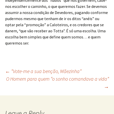
independentemente dos “nabos” que nos governem, cabe-
nos escolher o caminho, o que queremos fazer. Se devemos
assumir a nossa condição de Devedores, pagando conforme
pudermos mesmo que tenham de ir os ditos “anéis” ou
optar pela “promoção” a Caloteiros, e os credores que se
danem, “que vão receber ao Totta”. É só uma escolha. Uma
escolha bem simples que define quem somos… e quem
queremos ser.
Post
←
“Vote-me a sua benção, Mãezinha”
O Homem para quem “o sonho comandava a vida”
→
navigation
Leave a Reply