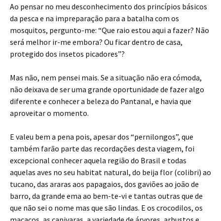
Ao pensar no meu desconhecimento dos princípios básicos
da pesca e na impreparação para a batalha com os
mosquitos, pergunto-me: “Que raio estou aqui a fazer? Não
será melhor ir-me embora? Ou ficar dentro de casa,
protegido dos insetos picadores”?
Mas não, nem pensei mais. Se a situação não era cómoda,
não deixava de ser uma grande oportunidade de fazer algo
diferente e conhecer a beleza do Pantanal, e havia que
aproveitar o momento.
E valeu bem a pena pois, apesar dos “pernilongos”, que
também farão parte das recordações desta viagem, foi
excepcional conhecer aquela região do Brasil e todas
aquelas aves no seu habitat natural, do beija flor (colibri) ao
tucano, das araras aos papagaios, dos gaviões ao joão de
barro, da grande ema ao bem-te-vi e tantas outras que de
que não sei o nome mas que são lindas. E os crocodilos, os
macacos, as capivaras, a variedade de árvores, arbustos e