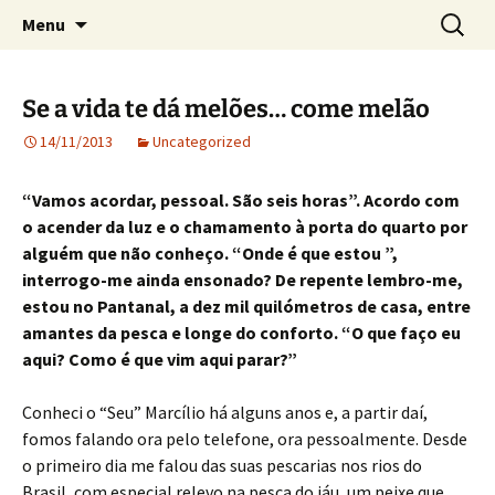
Crónicas de José Carlos de Bessa Machado
Skip
Search
AO ACASO
Menu
to
for:
content
Se a vida te dá melões… come melão
14/11/2013
Uncategorized
“Vamos acordar, pessoal. São seis horas”. Acordo com
o acender da luz e o chamamento à porta do quarto por
alguém que não conheço. “Onde é que estou ”,
interrogo-me ainda ensonado? De repente lembro-me,
estou no Pantanal, a dez mil quilómetros de casa, entre
amantes da pesca e longe do conforto. “O que faço eu
aqui? Como é que vim aqui parar?”
Conheci o “Seu” Marcílio há alguns anos e, a partir daí,
fomos falando ora pelo telefone, ora pessoalmente. Desde
o primeiro dia me falou das suas pescarias nos rios do
Brasil, com especial relevo na pesca do jáu, um peixe que