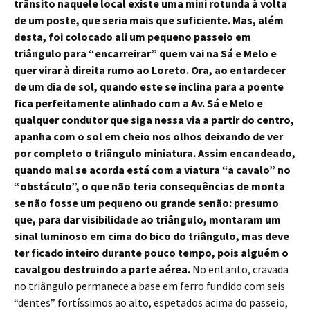
trânsito naquele local existe uma mini rotunda à volta
de um poste, que seria mais que suficiente. Mas, além
desta, foi colocado ali um pequeno passeio em
triângulo para “encarreirar” quem vai na Sá e Melo e
quer virar à direita rumo ao Loreto. Ora, ao entardecer
de um dia de sol, quando este se inclina para a poente
fica perfeitamente alinhado com a Av. Sá e Melo e
qualquer condutor que siga nessa via a partir do centro,
apanha com o sol em cheio nos olhos deixando de ver
por completo o triângulo miniatura. Assim encandeado,
quando mal se acorda está com a viatura “a cavalo” no
“obstáculo”, o que não teria consequências de monta
se não fosse um pequeno ou grande senão: presumo
que, para dar visibilidade ao triângulo, montaram um
sinal luminoso em cima do bico do triângulo, mas deve
ter ficado inteiro durante pouco tempo, pois alguém o
cavalgou destruindo a parte aérea.
No entanto, cravada
no triângulo permanece a base em ferro fundido com seis
“dentes” fortíssimos ao alto, espetados acima do passeio,