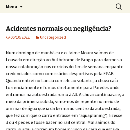
Crónicas de José Carlos de Bessa Machado
Skip
Search
AO ACASO
Menu
to
for:
content
Acidentes normais ou negligência?
06/10/2022
Uncategorized
Num domingo de manhã eu e o Jaime Moura saímos de
Lousada em direção ao Autódromo de Braga para darmos a
nossa colaboração nas corridas do fim de semana enquanto
credenciados como comissários desportivos pela FPAK.
Quando entrei no Lancia com ele ao volante, a chuva caía
torrencialmente e fomos diretamente para Paredes onde
entramos na autoestrada rumo à A3. A chuva continuava e, a
meio da primeira subida, vimo-nos de repente no meio de
um mar de água que ia da berma ao centro da autoestrada,
que fez com que o carro entrasse em “aquaplaning”, fizesse
3 ou 4 peões e fosse bater no rail central. Mal saímos do
carro, surgiu a correr um homem vindo da casa que estava