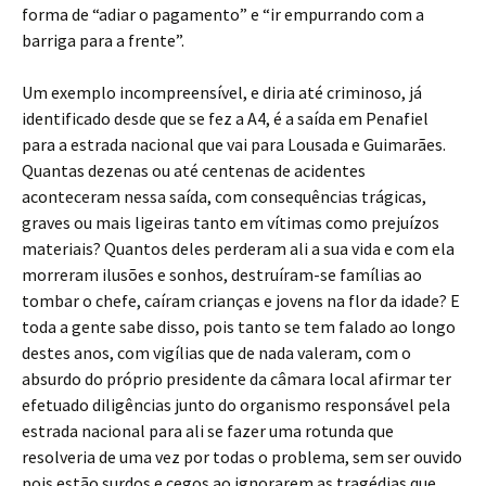
forma de “adiar o pagamento” e “ir empurrando com a
barriga para a frente”.
Um exemplo incompreensível, e diria até criminoso, já
identificado desde que se fez a A4, é a saída em Penafiel
para a estrada nacional que vai para Lousada e Guimarães.
Quantas dezenas ou até centenas de acidentes
aconteceram nessa saída, com consequências trágicas,
graves ou mais ligeiras tanto em vítimas como prejuízos
materiais? Quantos deles perderam ali a sua vida e com ela
morreram ilusões e sonhos, destruíram-se famílias ao
tombar o chefe, caíram crianças e jovens na flor da idade? E
toda a gente sabe disso, pois tanto se tem falado ao longo
destes anos, com vigílias que de nada valeram, com o
absurdo do próprio presidente da câmara local afirmar ter
efetuado diligências junto do organismo responsável pela
estrada nacional para ali se fazer uma rotunda que
resolveria de uma vez por todas o problema, sem ser ouvido
pois estão surdos e cegos ao ignorarem as tragédias que