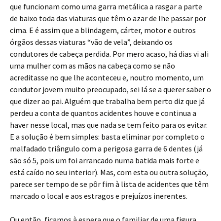
que funcionam como uma garra metálica a rasgar a parte
de baixo toda das viaturas que têm o azar de lhe passar por
cima. E é assim que a blindagem, cárter, motor e outros
órgãos dessas viaturas “vão de vela”, deixando os
condutores de cabeça perdida. Por mero acaso, há dias vi ali
uma mulher com as mãos na cabeça como se não
acreditasse no que lhe aconteceu e, noutro momento, um
condutor jovem muito preocupado, sei lá se a querer saber o
que dizer ao pai. Alguém que trabalha bem perto diz que já
perdeu a conta de quantos acidentes houve e continua a
haver nesse local, mas que nada se tem feito para os evitar.
E a solução é bem simples: basta eliminar por completo o
malfadado triângulo com a perigosa garra de 6 dentes (já
são só 5, pois um foi arrancado numa batida mais forte e
está caído no seu interior). Mas, com esta ou outra solução,
parece ser tempo de se pôr fim à lista de acidentes que têm
marcado o local e aos estragos e prejuízos inerentes.
Ou então, ficamos à espera que o familiar de uma figura