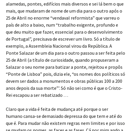
alamedas, pontes, edifícios mais diversos e sei lá bem o que
mais, que mudaram de nome de um dia para o outro após o
25 de Abril no enorme “vendaval reformista” que varreu o
país de alto a baixo, num “trabalho exigente, profundo e
que deu muito que fazer, essencial para o desenvolvimento
de Portugal”, precisava de escrever um livro. Só a título de
exemplo, a Assembleia Nacional virou da República. A
Ponte Salazar de um dia para o outro passou a ser feita pelo
25 de Abril (a título de curiosidade, quando propuseram a
Salazar o seu nome para batizar a ponte, rejeitou e propôs
“Ponte de Lisboa” pois, dizia ele, “os nomes dos políticos só
devem ser dados a monumentos e obras públicas 100 a 200
anos depois da sua morte”’. Só não sei como é que o Cristo-
Rei escapou a ser rebatizado …
Claro que a vida é feita de mudança até porque o ser
humano cansa-se demasiado depressa do que tem e até do
que é. Para mudar não existem regras nem limites e por isso
se mudam os nomes, as faces e as fases. Cá por mim ando a