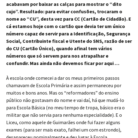
acabavam por baixar as calças para mostrar o “dito
cujo”. Resultado: para evitar confusões, trocaram o
nome ao “CU”, desta vez para CC (Cartão de Cidadão). E
cá estamos hoje com o cartão que devia ter um único
número capaz de servir para a Identificação, Segurança
Social, Contribuinte fiscal e Utente do SNS, razão de ser
do CU (Cartão Único), quando afinal tem vários
números que só servem para nos atrapalhar e
confundir. Mas ainda não devemos ficar por aqui …
À escola onde comecei a dar os meus primeiros passos
chamavam de Escola Primária e assim permaneceu por
muitos e bons anos. Mas os “reformadores” do ensino
público não gostavam do nome e vai daí, há que mudá-lo
para Escola Básica (no meu tempo de tropa, básico era o
militar que não servia para nenhuma especialidade). E o
Liceu, como aquele de Guimarães onde fui fazer alguns
exames (para ser mais exato, falhei um com estrondo),
desapareceu nominalmente e deu lugar à Escola