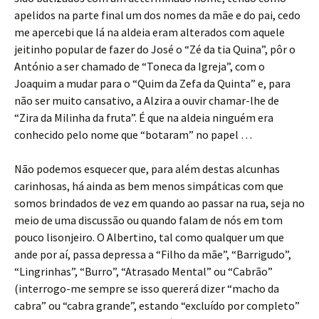
apelidos na parte final um dos nomes da mãe e do pai, cedo
me apercebi que lá na aldeia eram alterados com aquele
jeitinho popular de fazer do José o “Zé da tia Quina”, pôr o
António a ser chamado de “Toneca da Igreja”, com o
Joaquim a mudar para o “Quim da Zefa da Quinta” e, para
não ser muito cansativo, a Alzira a ouvir chamar-lhe de
“Zira da Milinha da fruta”. É que na aldeia ninguém era
conhecido pelo nome que “botaram” no papel …
Não podemos esquecer que, para além destas alcunhas
carinhosas, há ainda as bem menos simpáticas com que
somos brindados de vez em quando ao passar na rua, seja no
meio de uma discussão ou quando falam de nós em tom
pouco lisonjeiro. O Albertino, tal como qualquer um que
ande por aí, passa depressa a “Filho da mãe”, “Barrigudo”,
“Lingrinhas”, “Burro”, “Atrasado Mental” ou “Cabrão”
(interrogo-me sempre se isso quererá dizer “macho da
cabra” ou “cabra grande”, estando “excluído por completo”