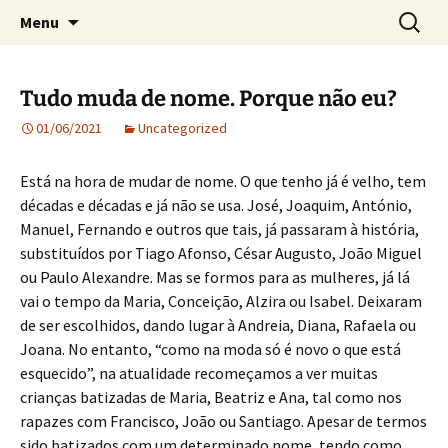
Crónicas de José Carlos de Bessa Machado
Skip
Search
AO ACASO
Menu
to
for:
content
Tudo muda de nome. Porque não eu?
01/06/2021
Uncategorized
Está na hora de mudar de nome. O que tenho já é velho, tem
décadas e décadas e já não se usa. José, Joaquim, António,
Manuel, Fernando e outros que tais, já passaram à história,
substituídos por Tiago Afonso, César Augusto, João Miguel
ou Paulo Alexandre. Mas se formos para as mulheres, já lá
vai o tempo da Maria, Conceição, Alzira ou Isabel. Deixaram
de ser escolhidos, dando lugar à Andreia, Diana, Rafaela ou
Joana. No entanto, “como na moda só é novo o que está
esquecido”, na atualidade recomeçamos a ver muitas
crianças batizadas de Maria, Beatriz e Ana, tal como nos
rapazes com Francisco, João ou Santiago. Apesar de termos
sido batizados com um determinado nome, tendo como