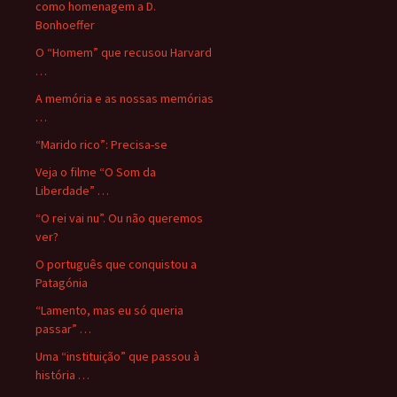
como homenagem a D.
Bonhoeffer
O “Homem” que recusou Harvard
…
A memória e as nossas memórias
…
“Marido rico”: Precisa-se
Veja o filme “O Som da
Liberdade” …
“O rei vai nu”. Ou não queremos
ver?
O português que conquistou a
Patagónia
“Lamento, mas eu só queria
passar” …
Uma “instituição” que passou à
história …