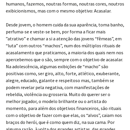
humanos, fazemos, noutras formas, noutras cores, noutros
exibicionismos, mas com o mesmo objetivo: Acasalar.
Desde jovem, o homem cuida da sua aparência, toma banho,
perfuma-se e veste-se bem, por forma a ficar mais
”atrativo” e chamar a si a atenção das jovens “fêmeas”, em
“luta” com outros “machos”, num dos múltiplos rituais de
acasalamento que praticamos, a maioria dos quais nem nos
apercebemos que o são, sempre com o objetivo de acasalar.
Na adolescência, algumas exibições de “macho” são
positivas como, ser giro, alto, forte, atlético, exuberante,
alegre, educado, galante e respeitoso mas, também se
podem revelar pela negativa, com manifestações de
rebeldia, violência ou grosseria. Muito do querer ser o
melhor jogador, o modelo brilhante ou o artista do
momento, para além dos objetivos financeiros, são rituais
com o objetivo de fazer com que elas, os “alvos”, caiam nos
braços do herói, que é como quem diz, na sua cama. Por
alguma razão, à volta dos grandes artistas, das grandes