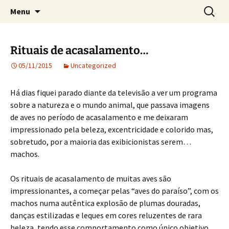
Crónicas de José Carlos de Bessa Machado
Skip
Search
AO ACASO
Menu
to
for:
content
Rituais de acasalamento…
05/11/2015
Uncategorized
Há dias fiquei parado diante da televisão a ver um programa
sobre a natureza e o mundo animal, que passava imagens
de aves no período de acasalamento e me deixaram
impressionado pela beleza, excentricidade e colorido mas,
sobretudo, por a maioria das exibicionistas serem…
machos.
Os rituais de acasalamento de muitas aves são
impressionantes, a começar pelas “aves do paraíso”, com os
machos numa autêntica explosão de plumas douradas,
danças estilizadas e leques em cores reluzentes de rara
beleza, tendo esse comportamento como único objetivo