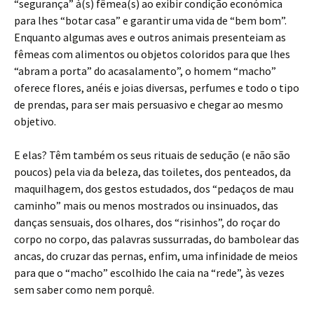
“segurança” à(s) fêmea(s) ao exibir condição económica
para lhes “botar casa” e garantir uma vida de “bem bom”.
Enquanto algumas aves e outros animais presenteiam as
fêmeas com alimentos ou objetos coloridos para que lhes
“abram a porta” do acasalamento”, o homem “macho”
oferece flores, anéis e joias diversas, perfumes e todo o tipo
de prendas, para ser mais persuasivo e chegar ao mesmo
objetivo.
E elas? Têm também os seus rituais de sedução (e não são
poucos) pela via da beleza, das toiletes, dos penteados, da
maquilhagem, dos gestos estudados, dos “pedaços de mau
caminho” mais ou menos mostrados ou insinuados, das
danças sensuais, dos olhares, dos “risinhos”, do roçar do
corpo no corpo, das palavras sussurradas, do bambolear das
ancas, do cruzar das pernas, enfim, uma infinidade de meios
para que o “macho” escolhido lhe caia na “rede”, às vezes
sem saber como nem porquê.