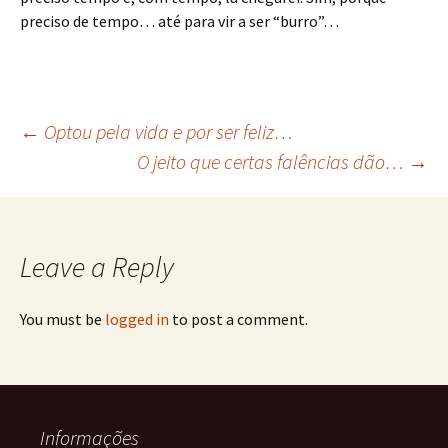
preciso de tempo… até para vir a ser “burro”…
Post
←
Optou pela vida e por ser feliz…
O jeito que certas falências dão…
→
navigation
Leave a Reply
You must be
logged in
to post a comment.
Informações