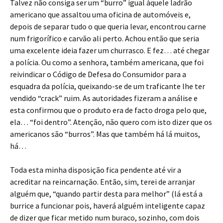
Talvez não consiga ser um “burro” igual àquele ladrão
americano que assaltou uma oficina de automóveis e,
depois de separar tudo o que queria levar, encontrou carne
num frigorífico e carvão ali perto. Achou então que seria
uma excelente ideia fazer um churrasco. E fez… até chegar
a polícia. Ou como a senhora, também americana, que foi
reivindicar o Código de Defesa do Consumidor para a
esquadra da polícia, queixando-se de um traficante lhe ter
vendido “crack” ruim. As autoridades fizeram a análise e
esta confirmou que o produto era de facto droga pelo que,
ela… “foi dentro”. Atenção, não quero com isto dizer que os
americanos são “burros”. Mas que também há lá muitos,
há…
Toda esta minha disposição fica pendente até vir a
acreditar na reincarnação. Então, sim, terei de arranjar
alguém que, “quando partir desta para melhor” (lá está a
burrice a funcionar pois, haverá alguém inteligente capaz
de dizer que ficar metido num buraco, sozinho, com dois