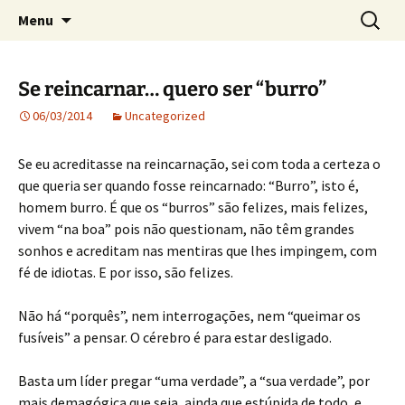
Crónicas de José Carlos de Bessa Machado
Skip
Search
AO ACASO
Menu
to
for:
content
Se reincarnar… quero ser “burro”
06/03/2014
Uncategorized
Se eu acreditasse na reincarnação, sei com toda a certeza o
que queria ser quando fosse reincarnado: “Burro”, isto é,
homem burro. É que os “burros” são felizes, mais felizes,
vivem “na boa” pois não questionam, não têm grandes
sonhos e acreditam nas mentiras que lhes impingem, com
fé de idiotas. E por isso, são felizes.
Não há “porquês”, nem interrogações, nem “queimar os
fusíveis” a pensar. O cérebro é para estar desligado.
Basta um líder pregar “uma verdade”, a “sua verdade”, por
mais demagógica que seja, ainda que estúpida de todo, e