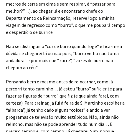
metros de terra em cima e sem respirar, é “passar para
melhor?”…), ao chegar lá e encontrar o chefe do
Departamento da Reincarnação, reserve logo a minha
viagem de regresso como “burro”, o que me poupará tempo
e desperdício de burrice.
Não sei distinguir a “cor de burro quando foge” e fica-me a
dúvida se chegarei lá ou não pois, “burro velho não toma
andadura” e por mais que “zurre”, “vozes de burro não
chegam ao céu”…
Pensando bem e mesmo antes de reincarnar, como já
percorri tanto caminho… já estou “burro” suficiente para
fazer as figuras de “burro” que fiz (e que ainda farei, com
certeza). Para treinar, já fui à feira de S. Martinho escolher a
“albarda”, já tenho dado alguns “coices” e ando a ver
programas de televisão muito estúpidos. Não, ainda não
relincho, mas não se pode aprender tudo num dia… É
preciso tempo e, com tempo, lá chegarei. Sim, porque