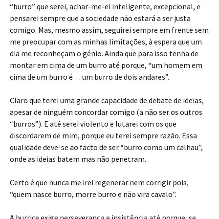
“burro” que serei, achar-me-ei inteligente, excepcional, e
pensarei sempre que a sociedade não estará a ser justa
comigo. Mas, mesmo assim, seguirei sempre em frente sem
me preocupar com as minhas limitações, à espera que um
dia me reconheçam o génio. Ainda que para isso tenha de
montar em cima de um burro até porque, “um homem em
cima de um burro é… um burro de dois andares”.
Claro que terei uma grande capacidade de debate de ideias,
apesar de ninguém concordar comigo (a não ser os outros
“burros”). E até serei violento e lutarei com os que
discordarem de mim, porque eu terei sempre razão. Essa
qualidade deve-se ao facto de ser “burro como um calhau”,
onde as ideias batem mas não penetram.
Certo é que nunca me irei regenerar nem corrigir pois,
“quem nasce burro, morre burro e não vira cavalo”.
A burrice exige perseverança e insistência até porque, se