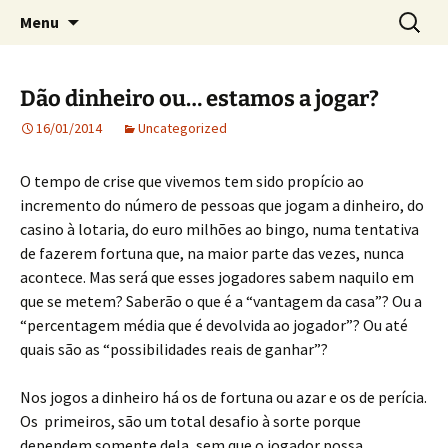
Crónicas de José Carlos de Bessa Machado
Skip
Search
AO ACASO
Menu
to
for:
content
Dão dinheiro ou… estamos a jogar?
16/01/2014
Uncategorized
O tempo de crise que vivemos tem sido propício ao
incremento do número de pessoas que jogam a dinheiro, do
casino à lotaria, do euro milhões ao bingo, numa tentativa
de fazerem fortuna que, na maior parte das vezes, nunca
acontece. Mas será que esses jogadores sabem naquilo em
que se metem? Saberão o que é a “vantagem da casa”? Ou a
“percentagem média que é devolvida ao jogador”? Ou até
quais são as “possibilidades reais de ganhar”?
Nos jogos a dinheiro há os de fortuna ou azar e os de perícia.
Os primeiros, são um total desafio à sorte porque
dependem somente dela, sem que o jogador possa