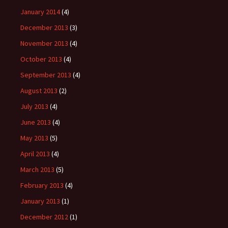
January 2014
(4)
December 2013
(3)
November 2013
(4)
October 2013
(4)
September 2013
(4)
August 2013
(2)
July 2013
(4)
June 2013
(4)
May 2013
(5)
April 2013
(4)
March 2013
(5)
February 2013
(4)
January 2013
(1)
December 2012
(1)