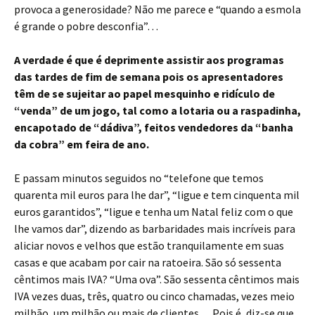
provoca a generosidade? Não me parece e “quando a esmola
é grande o pobre desconfia”…
A verdade é que é deprimente assistir aos programas
das tardes de fim de semana pois os apresentadores
têm de se sujeitar ao papel mesquinho e ridículo de
“venda” de um jogo, tal como a lotaria ou a raspadinha,
encapotado de “dádiva”, feitos vendedores da “banha
da cobra” em feira de ano.
E passam minutos seguidos no “telefone que temos
quarenta mil euros para lhe dar”, “ligue e tem cinquenta mil
euros garantidos”, “ligue e tenha um Natal feliz com o que
lhe vamos dar”, dizendo as barbaridades mais incríveis para
aliciar novos e velhos que estão tranquilamente em suas
casas e que acabam por cair na ratoeira. São só sessenta
cêntimos mais IVA? “Uma ova”. São sessenta cêntimos mais
IVA vezes duas, três, quatro ou cinco chamadas, vezes meio
milhão, um milhão ou mais de clientes… Pois é, diz-se que