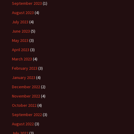
September 2023
(1)
August 2023
(4)
July 2023
(4)
June 2023
(5)
May 2023
(3)
April 2023
(3)
March 2023
(4)
February 2023
(3)
January 2023
(4)
December 2022
(2)
November 2022
(4)
October 2022
(4)
September 2022
(3)
August 2022
(3)
July 2022
(3)