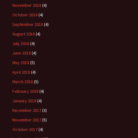
November 2018
(4)
October 2018
(4)
September 2018
(4)
August 2018
(4)
July 2018
(4)
June 2018
(4)
May 2018
(5)
April 2018
(4)
March 2018
(5)
February 2018
(4)
January 2018
(4)
December 2017
(3)
November 2017
(5)
October 2017
(4)