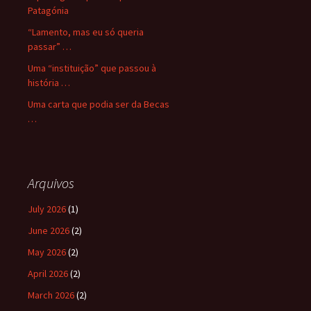
Patagónia
“Lamento, mas eu só queria
passar” …
Uma “instituição” que passou à
história …
Uma carta que podia ser da Becas
…
Arquivos
July 2026
(1)
June 2026
(2)
May 2026
(2)
April 2026
(2)
March 2026
(2)