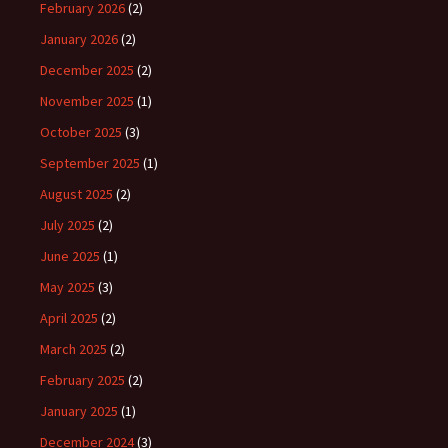
February 2026
(2)
January 2026
(2)
December 2025
(2)
November 2025
(1)
October 2025
(3)
September 2025
(1)
August 2025
(2)
July 2025
(2)
June 2025
(1)
May 2025
(3)
April 2025
(2)
March 2025
(2)
February 2025
(2)
January 2025
(1)
December 2024
(3)